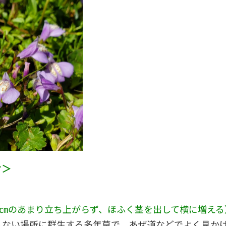
ケ＞
0㎝のあまり立ち上がらず、ほふく茎を出して横に増える
しない場所に群生する多年草で、あぜ道などでよく見か