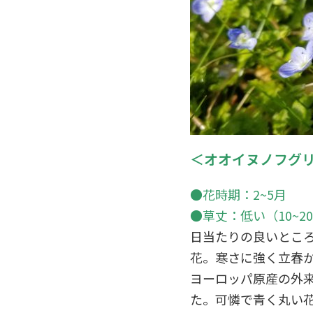
＜オオイヌノフグ
●花時期：2~5月
●草丈：低い（10~
日当たりの良いとこ
花。寒さに強く立春
ヨーロッパ原産の外
た。可憐で青く丸い