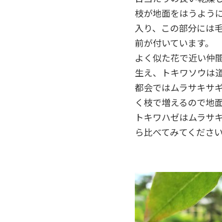
枝が地面をはうよう
入り、この部分には
前が付いています。
よく似た花で近い仲
生え、トキワソウは
都会ではムラサキサ
く枝で増えるので地
トキワハゼはムラサ
ら比べてみてくださ