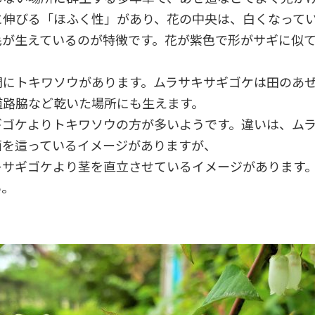
に伸びる「ほふく性」があり、花の中央は、白くなって
毛が生えているのが特徴です。花が紫色で形がサギに似
間にトキワソウがあります。ムラサキサギゴケは田のあ
道路脇など乾いた場所にも生えます。
ギゴケよりトキワソウの方が多いようです。違いは、ム
面を這っているイメージがありますが、
キサギゴケより茎を直立させているイメージがあります
い。