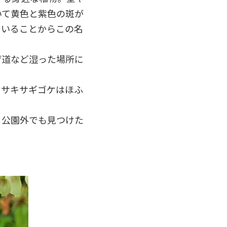
いて黄色と紫色の斑が
ていることからこの名
ぜ道など湿った場所に
ラサキサギゴケはほふ
。公園外でも見つけた