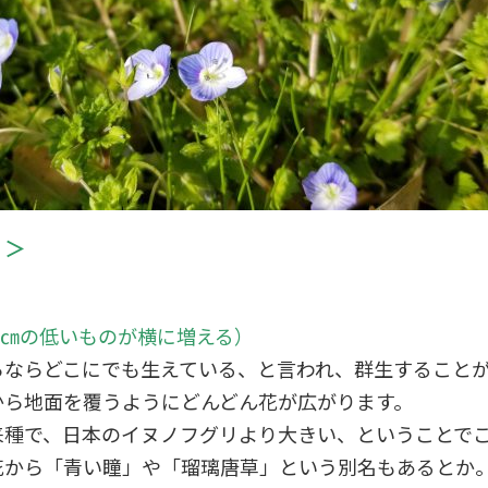
リ＞
20㎝の低いものが横に増える）
ろならどこにでも生えている、と言われ、群生すること
から地面を覆うようにどんどん花が広がります。
来種で、日本のイヌノフグリより大きい、ということで
花から「青い瞳」や「瑠璃唐草」という別名もあるとか