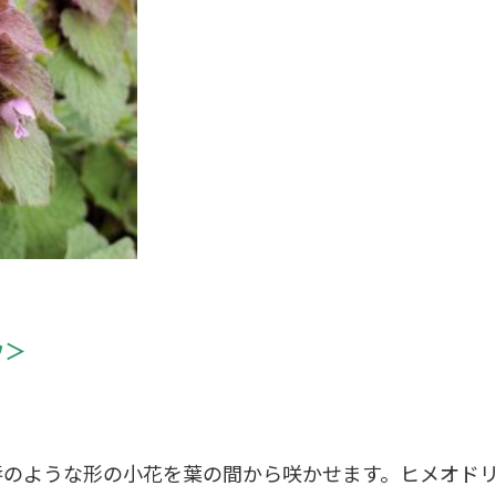
ウ＞
唇のような形の小花を葉の間から咲かせます。ヒメオド