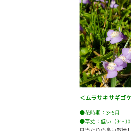
＜ムラサキサギゴ
●花時期：3~5月
●草丈：低い（3～1
日当たりの良い乾燥