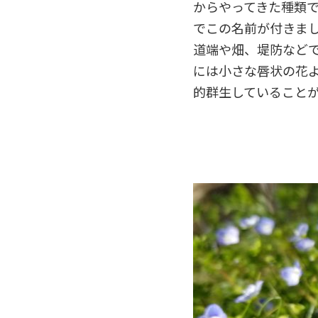
からやってきた種類
でこの名前が付きま
道端や畑、堤防など
には小さな唇状の花
的群生していること