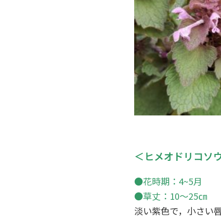
＜ヒメオドリコソ
●花時期：4~5月
●草丈：10～25㎝
淡い紫色で，小さい