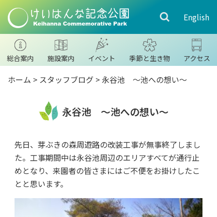
English
総合案内
施設案内
イベント
季節と生き物
アクセス
ホーム
>
スタッフブログ
>
永谷池 ～池への想い～
永谷池 ～池への想い～
先日、芽ぶきの森周遊路の改装工事が無事終了しまし
た。工事期間中は永谷池周辺のエリアすべてが通行止
めとなり、来園者の皆さまにはご不便をお掛けしたこ
とと思います。