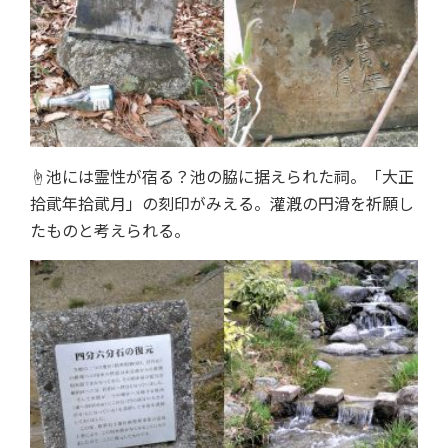
☝池には霊性が宿る？池の脇に据えられた祠。「大正
拾貮年拾貮月」の刻印がみえる。灌漑の円滑を祈願し
たものと考えられる。