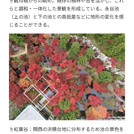
☝観月橋からの眺め。既存の樹林や池を活かし、これ
らと調和・一体化した景観を形成している。永谷池
（上の池）と下の池との高低差などに地形の変化を感
じることができる。
☝紅葉谷：関西の洪積台地に分布するため池の景色を