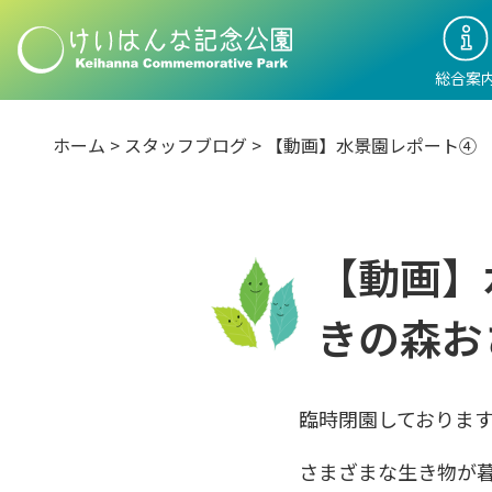
総合案
ホーム
>
スタッフブログ
>
【動画】水景園レポート④ 
【動画】
きの森お
臨時閉園しておりま
さまざまな生き物が