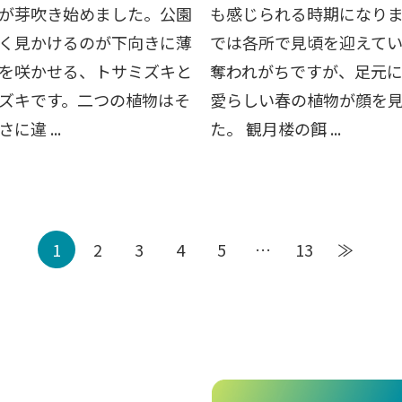
が芽吹き始めました。公園
も感じられる時期になり
く見かけるのが下向きに薄
では各所で見頃を迎えて
を咲かせる、トサミズキと
奪われがちですが、足元
ズキです。二つの植物はそ
愛らしい春の植物が顔を
に違 ...
た。 観月楼の餌 ...
1
2
3
4
5
…
13
≫