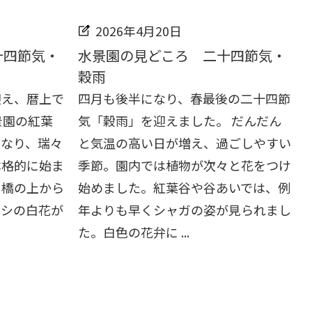
2026年4月20日
十四節気・
水景園の見どころ 二十四節気・
穀雨
迎え、暦上で
四月も後半になり、春最後の二十四節
景園の紅葉
気「穀雨」を迎えました。 だんだん
となり、瑞々
と気温の高い日が増え、過ごしやすい
本格的に始ま
季節。園内では植物が次々と花をつけ
月橋の上から
始めました。紅葉谷や谷あいでは、例
ウシの白花が
年よりも早くシャガの姿が見られまし
た。白色の花弁に ...