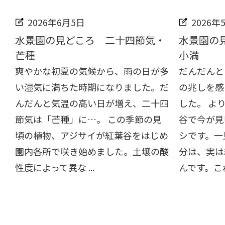
2026年6月5日
2026年
水景園の見どころ 二十四節気・
水景園の
芒種
小満
爽やかな初夏の気候から、雨の日が多
だんだんと
い湿気に満ちた時期になりました。だ
の兆しを感
んだんと気温の高い日が増え、二十四
した。 よ
節気は「芒種」に…。 この季節の見
谷で今が見
頃の植物、アジサイが紅葉谷をはじめ
シです。一
園内各所で咲き始めました。土壌の酸
分は、実は
性度によって異な ...
んです。これを