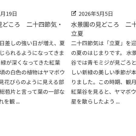
5月19日
2026年5月5日
見どころ 二十四節気・
水景園の見どころ 二
立夏
日差しの強い日が増え、夏
二十四節気は「立夏」を
じられるようになってきま
の夏のはじまりです。 水
り緑が深くなってきた紅葉
谷では青モミジが見ごろ
頃の白色の植物はヤマボウ
しい新緑の美しい季節が
見花びらのように見える部
りました。この時期、観
総苞片と言って葉の一部な
紅葉谷を見ると、ヤマボ
観 ...
星を散らしたよう ...