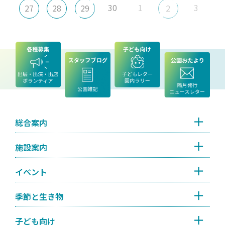
30
1
3
27
28
29
2
総合案内
施設案内
イベント
季節と生き物
子ども向け