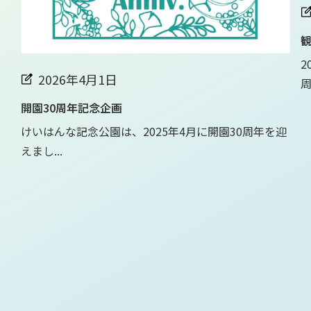
観
2
2026年4月1日
周.
開園30周年記念企画
けいはんな記念公園は、2025年4月に開園30周年を迎
えまし...