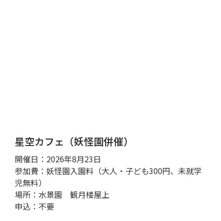
星空カフェ（妖怪園併催）
開催日：2026年8月23日
参加費：妖怪園入園料（大人・子ども300円、未就学
児無料）
場所：水景園 観月楼屋上
申込：不要