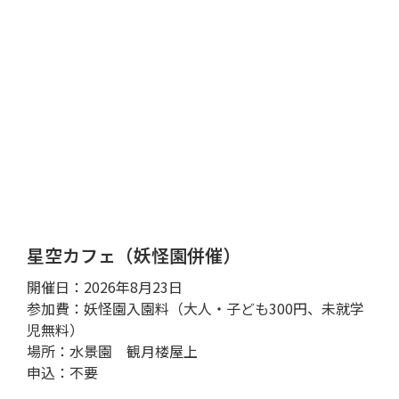
星空カフェ（妖怪園併催）
開催日：2026年8月23日
参加費：妖怪園入園料（大人・子ども300円、未就学
児無料）
場所：水景園 観月楼屋上
申込：不要