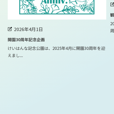
観
2
2026年4月1日
周.
開園30周年記念企画
けいはんな記念公園は、2025年4月に開園30周年を迎
えまし...