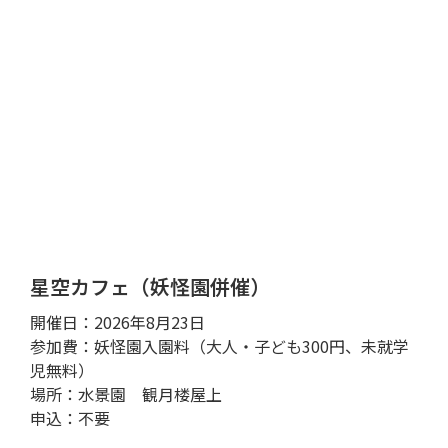
星空カフェ（妖怪園併催）
開催日：2026年8月23日
参加費：妖怪園入園料（大人・子ども300円、未就学
児無料）
場所：水景園 観月楼屋上
申込：不要