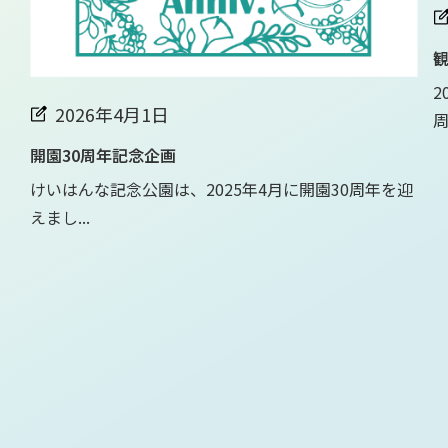
観
2
2026年4月1日
周.
開園30周年記念企画
けいはんな記念公園は、2025年4月に開園30周年を迎
えまし...