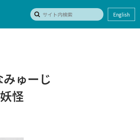
English
なみゅーじ
妖怪