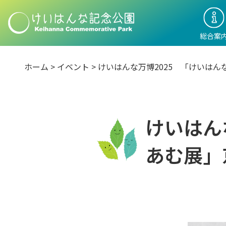
総合案
ホーム
>
イベント
> けいはんな万博2025 「けいは
けいはん
あむ展」