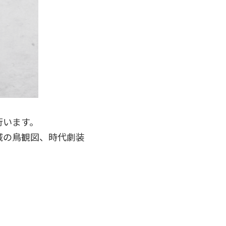
行います。
域の鳥観図、時代劇装