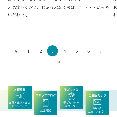
木の実もくだく、じょうぶなくちばし！ ・・・いった
いだれでし...
れ
≪
1
2
3
4
5
6
7
≫