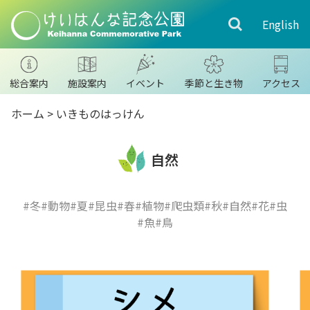
English
総合案内
施設案内
イベント
季節と生き物
アクセス
ホーム
>
いきものはっけん
自然
#冬
#動物
#夏
#昆虫
#春
#植物
#爬虫類
#秋
#自然
#花
#虫
#魚
#鳥