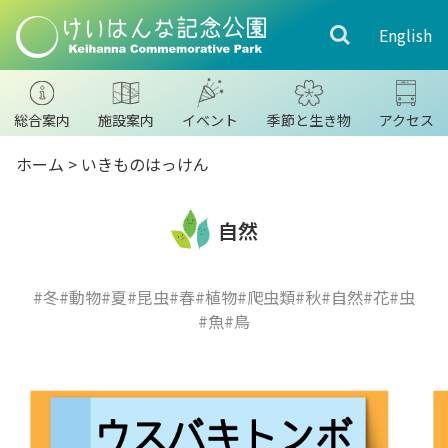
English
総合案内
施設案内
イベント
季節と生き物
アクセス
ホーム
>
いきものはっけん
自然
#冬
#動物
#夏
#昆虫
#春
#植物
#爬虫類
#秋
#自然
#花
#虫
#魚
#鳥