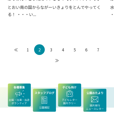
とおい南の国からながーいきょりをとんでやってく
る！ ・・・い...
・
≪
1
2
3
4
5
6
7
≫