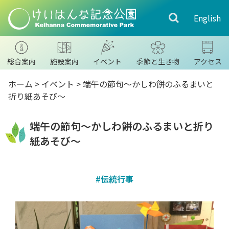
English
総合案内
施設案内
イベント
季節と生き物
アクセス
ホーム
>
イベント
> 端午の節句～かしわ餅のふるまいと
折り紙あそび～
端午の節句～かしわ餅のふるまいと折り
紙あそび～
#伝統行事