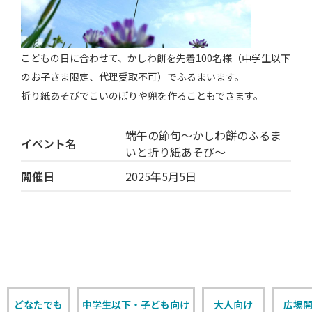
こどもの日に合わせて、かしわ餅を先着100名様（中学生以下
のお子さま限定、代理受取不可）でふるまいます。
折り紙あそびでこいのぼりや兜を作ることもできます。
端午の節句～かしわ餅のふるま
イベント名
いと折り紙あそび～
開催日
2025年5月5日
どなたでも
中学生以下・子ども向け
大人向け
広場