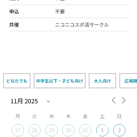
申込
不要
共催
ニコニコスポ活サークル
どなたでも
中学生以下・子ども向け
大人向け
広場
月
火
水
木
金
土
日
27
28
29
30
31
1
2