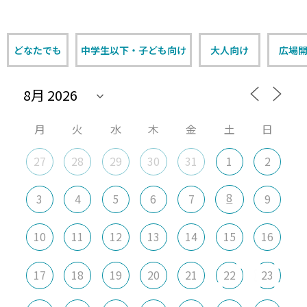
どなたでも
中学生以下・子ども向け
大人向け
広場
月
火
水
木
金
土
日
27
28
29
30
31
1
2
8
3
4
5
6
7
9
10
11
12
13
14
15
16
17
18
19
20
21
22
23