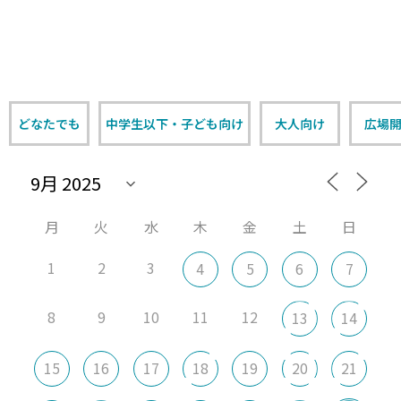
どなたでも
中学生以下・子ども向け
大人向け
広場
月
火
水
木
金
土
日
1
2
3
4
5
6
7
8
9
10
11
12
13
14
15
16
17
18
19
20
21