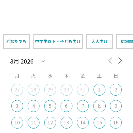
どなたでも
中学生以下・子ども向け
大人向け
広場
月
火
水
木
金
土
日
27
28
29
30
31
1
2
8
3
4
5
6
7
9
10
11
12
13
14
15
16