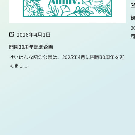
観
2
2026年4月1日
周.
開園30周年記念企画
けいはんな記念公園は、2025年4月に開園30周年を迎
えまし...