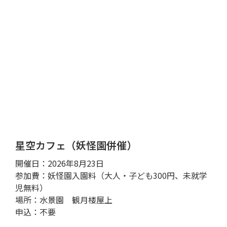
星空カフェ（妖怪園併催）
開催日：2026年8月23日
参加費：妖怪園入園料（大人・子ども300円、未就学
児無料）
場所：水景園 観月楼屋上
申込：不要