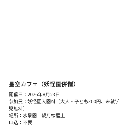
星空カフェ（妖怪園併催）
開催日：2026年8月23日
参加費：妖怪園入園料（大人・子ども300円、未就学
児無料）
場所：水景園 観月楼屋上
申込：不要