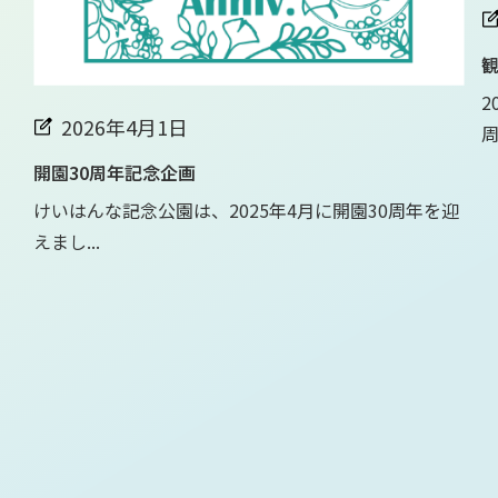
観
2
2026年4月1日
周.
開園30周年記念企画
けいはんな記念公園は、2025年4月に開園30周年を迎
えまし...