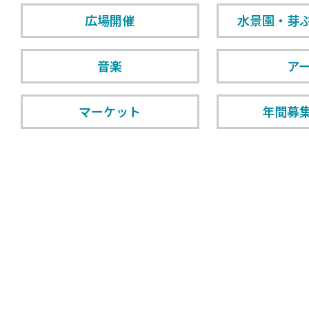
広場開催
水景園・芽
音楽
ア
マーケット
年間募