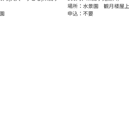
場所：水景園 観月楼屋
園
申込：不要