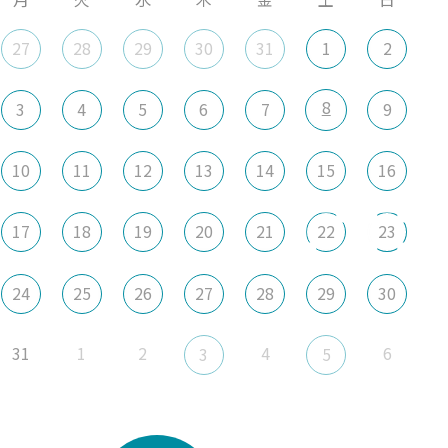
27
28
29
30
31
1
2
8
3
4
5
6
7
9
10
11
12
13
14
15
16
17
18
19
20
21
22
23
24
25
26
27
28
29
30
31
1
2
4
6
3
5