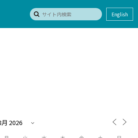
English
月
火
水
木
金
土
日