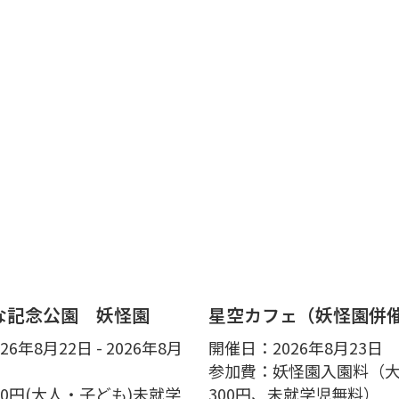
な記念公園 妖怪園
星空カフェ（妖怪園併
6年8月22日 - 2026年8月
開催日：2026年8月23日
参加費：妖怪園入園料（
00円(大人・子ども)未就学
300円、未就学児無料）