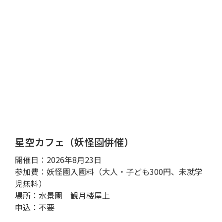
星空カフェ（妖怪園併催）
開催日：2026年8月23日
参加費：妖怪園入園料（大人・子ども300円、未就学
児無料）
場所：水景園 観月楼屋上
申込：不要