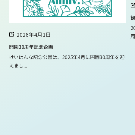
観
2
2026年4月1日
周.
開園30周年記念企画
けいはんな記念公園は、2025年4月に開園30周年を迎
えまし...