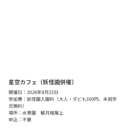
星空カフェ（妖怪園併催）
開催日：2026年8月23日
参加費：妖怪園入園料（大人・子ども300円、未就学
児無料）
場所：水景園 観月楼屋上
申込：不要