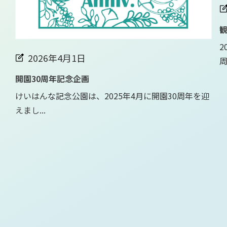
観
2
2026年4月1日
周.
開園30周年記念企画
けいはんな記念公園は、2025年4月に開園30周年を迎
えまし...