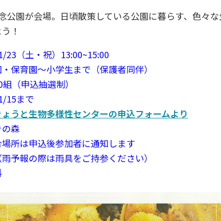
記念公園が会場。日頃散策している公園に暮らす、色々な
よう！
（土・祝）13:00~15:00
保育園～小学生まで（保護者同伴）
組（申込抽選制）
15まで
きょうと生物多様性センターの申込フォームより
の森
込後参加者に通知します
予報の際は雨具をご持参ください）
料