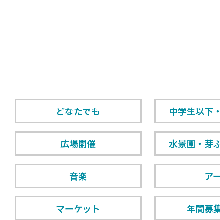
どなたでも
中学生以下
広場開催
水景園・芽
音楽
ア
マーケット
年間募