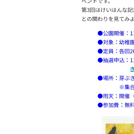
ベントです。
第3回はけいはんな
との関わりを見てみ
●公園開催：11/23
●対象：幼稚園・
●定員：各回20
●抽選申込：11/
●場所：芽ぶき
※集合場所は申
●雨天：開催（雨
●参加費：無