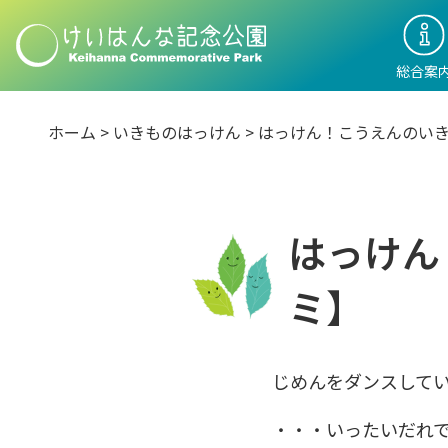
総合案
ホーム
>
いきものはっけん
>
はっけん！こうえんのい
はっけん
ミ】
じめんをダンスして
・・・いったいだれ