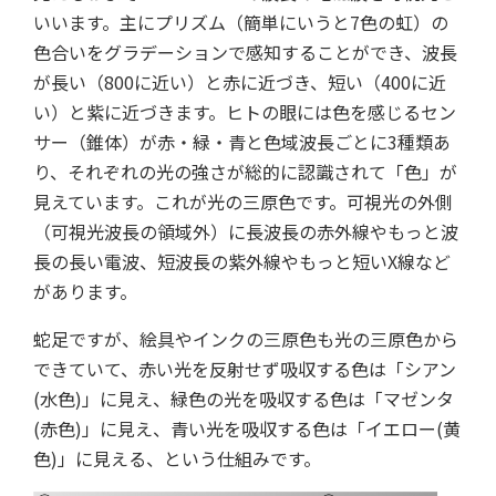
いいます。主にプリズム（簡単にいうと7色の虹）の
色合いをグラデーションで感知することができ、波長
が長い（800に近い）と赤に近づき、短い（400に近
い）と紫に近づきます。ヒトの眼には色を感じるセン
サー（錐体）が赤・緑・青と色域波長ごとに3種類あ
り、それぞれの光の強さが総的に認識されて「色」が
見えています。これが光の三原色です。可視光の外側
（可視光波長の領域外）に長波長の赤外線やもっと波
長の長い電波、短波長の紫外線やもっと短いX線など
があります。
蛇足ですが、絵具やインクの三原色も光の三原色から
できていて、赤い光を反射せず吸収する色は「シアン
(水色)」に見え、緑色の光を吸収する色は「マゼンタ
(赤色)」に見え、青い光を吸収する色は「イエロー(黄
色)」に見える、という仕組みです。