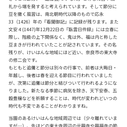
礼から端を発すると考えられています。そして節分に
豆を撒く風習は、南北朝時代以降のもので応永
33（1426）年の『看聞御記』に記録が残ります。また
文安４(1447)年12月22日の『臥雲日件録』には立春に
際し、階級の上下関係なく、鬼は外、福は内と称した
豆まきが行われていたことが記されています。その名
残りが、けいはんな地域にほど近い、奈良市の東大寺
の修二会です。
もともと追儺と節分は別々の行事で、前者は大晦日・
年越し、後者は春を迎える節目に行われていました
が、次第に追儺は節分と結びついて行われるようにな
りました。新たなる季節に病気を除き、天下安泰、五
穀豊穣などを祈願することは、時代が変われどいつの
時代も不変であることがわかりますね。
当園のあるけいはんな地域周辺では（少々離れていま
すが…）、先ほどの東大寺周辺の元興寺や興福寺の節