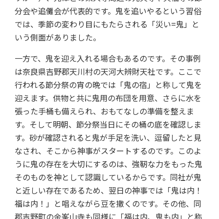
分会や追儺会が代表的です。鬼を追いやるという習俗
では、季節の変わり目にもたらされる「災い=鬼」と
いう側面がありました。
一方で、鬼を迎え入れる場合もあるのです。その事例
は奈良県吉野郡天川村の天河大辨財天社です。ここで
行われる節分祭の宵の晩では「鬼の宿」と称して鬼を
迎えます。供物と共に鬼用の布団を用意、さらに水を
張った手桶も備えられ、おもてなしの準備を整えま
す。そして明朝、節分祭当日にその桶の底を確認しま
す。砂が確認されると鬼が手足を洗い、逗留したと見
なされ、そこから神事がスタートするのです。このよ
うに鬼の存在を大切にするのは、強靭な力をもった鬼
そのものを神として認識しているからです。同社が鬼
と近しい存在であるため、翌日の神事では「鬼は内！
福は内！」と唱えながら豆を撒くのです。その他、同
郡吉野町の金峯山寺も同様に「福は内、鬼も内」と称