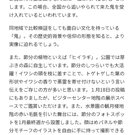
します。この場合、全国から追いやられて来た鬼を受
け入れているといわれています。
同地域で比較検証をしても面白い文化を持っている
「鬼」。その歴史的背景や信仰の形態を知ると、より
実像に迫れるでしょう。
また、節分の植物といえば「ヒイラギ」。公園では芽
ぶきの森に自生しています。節分のしつらいでも大活
躍！イワシの頭を枝に差すことで、トゲトゲした葉の
形状やイワシの香りで悪霊を寄せ付けないという言い
伝えをご存じの方が多いと思います。１月18日の投稿
にもありましたが、ビジターセンター地階の展示スペ
ースでご鑑賞いただけます。また、水景園の観月楼地
階の赤い毛氈を引いた舞台には、節分のフォトスポッ
トを1月最終週から設置しました。顔はめパネルや節
分モチーフのイラストを自由に手に持って撮影できる