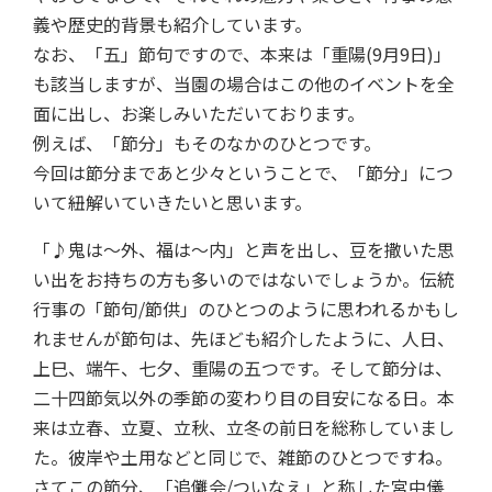
義や歴史的背景も紹介しています。
なお、「五」節句ですので、本来は「重陽(9月9日)」
も該当しますが、当園の場合はこの他のイベントを全
面に出し、お楽しみいただいております。
例えば、「節分」もそのなかのひとつです。
今回は節分まであと少々ということで、「節分」につ
いて紐解いていきたいと思います。
「♪鬼は～外、福は～内」と声を出し、豆を撒いた思
い出をお持ちの方も多いのではないでしょうか。伝統
行事の「節句/節供」のひとつのように思われるかもし
れませんが節句は、先ほども紹介したように、人日、
上巳、端午、七夕、重陽の五つです。そして節分は、
二十四節気以外の季節の変わり目の目安になる日。本
来は立春、立夏、立秋、立冬の前日を総称していまし
た。彼岸や土用などと同じで、雑節のひとつですね。
さてこの節分、「追儺会/ついなえ」と称した宮中儀