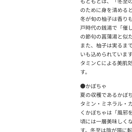
もともとは、「冬至
のために身を清める
冬が旬の柚子は香り
戸時代の銭湯で「催
の節句の菖蒲湯と似
また、柚子は実るま
いも込められていま
タミンＣによる美肌
す。
●かぼちゃ
夏の収穫であるかぼ
タミン・ミネラル・
くかぼちゃは「風邪
頃には一層美味しく
す。冬至は陰が陽に