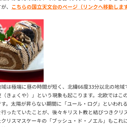
すが、
こちらの国立天文台のページ（リンクへ移動しま
。
域は極端に昼の時間が短く、北緯66度33分以北の地域
夜（きょくや）」という現象も起こります。北欧ではこ
です。太陽が昇らない期間に「ユール・ログ」といわれ
を行ったていたことが、後々キリスト教と結びつきクリ
たクリスマスケーキの「ブッシュ・ド・ノエル」もこれ