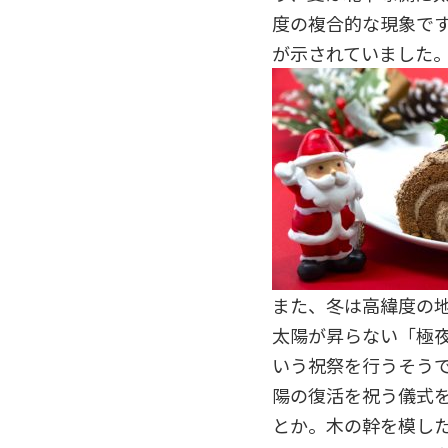
度の複合的な現象で
が示されていました
また、冬は高緯度の地
太陽が昇らない「極
いう祝祭を行うそう
陽の復活を祝う儀式
とか。木の幹を模し