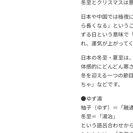
冬至とクリスマスは
日本や中国では極夜
ら長くなる」という
ずる日という意味で
れ、運気が上がって
日本の冬至・夏至は
体感的にどんどん寒
冬を迎える一つの節
ちゃ」などです。
●ゆず湯
柚子（ゆず）＝「融
冬至＝「湯治」
という語呂合わせか