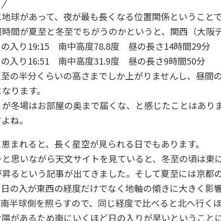
に地球があって、夜が最も長くなる位置関係ということ
照時間が夏至と冬至でちがうのかというと、関西（大阪
の入り19:15 南中高度78.8度 昼の長さ14時間29分
の入り16:51 南中高度31.9度 昼の長さ9時間50分
夏至の半分くらいの高さまでしか上がりませんし、昼間の
になります。
りが冬場はお部屋の奥まで届くな、と感じたことはあり
すよね。
に恵まれると、長く星空が見られる日でもあります。
…と思いながら天文サイトを見ていると、冬至の頃は東
が昇るという記事が出てきました。そして夏至には京都
・日の入が東西の経度だけでなく地軸の傾きに大きく影
が南半球側を照らすので、同じ経度で比べると北へ行く
太陽があるため南にいくほど日の入りが早いということ