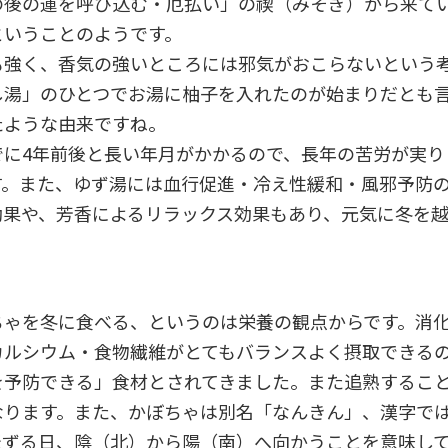
の後の運を呼び込む・厄払い」の禊（みそぎ）から来て
ということのようです。
も強く、香気の強いところには邪気がおこらないという
し湯」のひとつでお湯に柚子を入れたのが始まりだとも
たような由来ですね。
でに4年前後と長い年月がかかるので、長年の苦労が実り
す。また、ゆず湯には血行促進・冷え性緩和・風邪予防
効果や、芳香によるリラックス効果もあり、元気に冬を
ちゃを冬に食べる、というのは栄養の観点からです。消
カルシウム・食物繊維がとてもバランスよく摂取できる
を予防できる」食材とされてきました。また追熟するこ
なります。また、かぼちゃは別名「なんきん」、漢字で
転ずる日、陰（北）から陽（南）へ向かうことを意味し