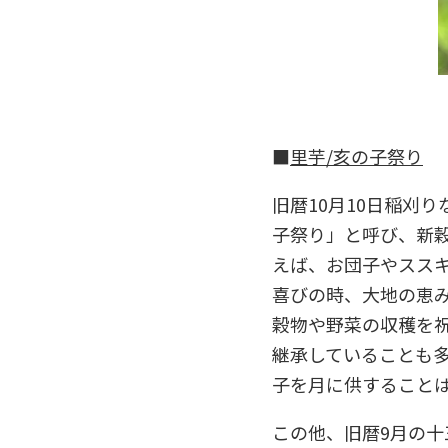
■
里芋/亥の子祭り
旧暦10月10日稲刈
子祭り」と呼び、新
えば、お団子やスス
喜びの時、大地の恵
穀物や野菜の収穫を
継承していることも
子を月に供すること
この他、旧暦9月の