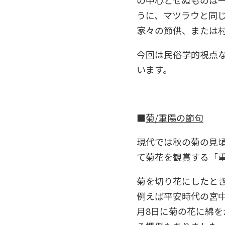
うに、マツラウと同
家々の節供、または
今回は民俗学的視点
います。
■
菊/重陽の節句
現代では秋の菊の見頃
て菊花を観賞する「
菊を切り花にしたと
例えば平安時代の宮
月8日に菊の花に綿を