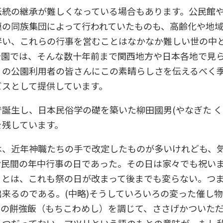
伝統の継承が難しくなっている場合もあります。公民館
模の同族集団によって行われていたものも、高齢化や地
伴い、これらの行事を営むことはなかなか難しい世の中
公園では、そんな数十年前まで関西地方や日本各地で見
くの公園利用者の皆さんにこの素晴らしさを伝えるべく
ビスとして提供しています。
生し、日本民俗学の礎を築いた柳田國男(やなぎた くにお/1
を残しています。
は、近年神職たちの手で改定したものが多いけれども、
皆民間の年中行事の日であった。その日は家々でも祝い
ことは、これも祭の日が改まって後までも変らない。つ
来るのである。(中略)そうしていろいろの変った催し
穀の餅強飯（もちこわめし）を調じて、ささげかついた
一つだってない。マツリという語のもとの意味が、もし