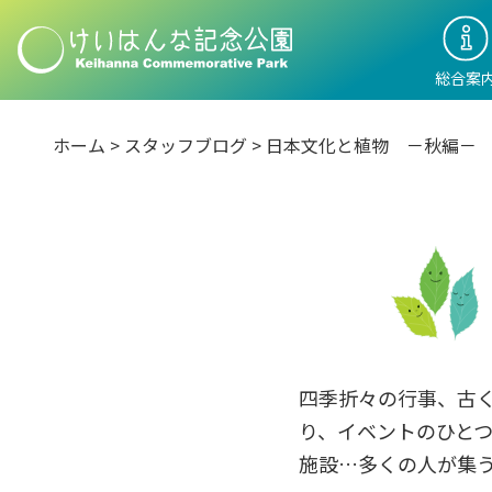
総合案
ホーム
>
スタッフブログ
>
日本文化と植物 －秋編－
四季折々の行事、古
り、イベントのひと
施設…多くの人が集