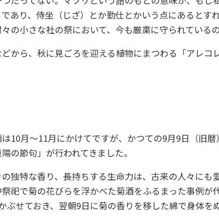
じであり、侍坐（じざ）とか勤仕とかいう点にあるとす
村々の小さな社の祭において、今も厳粛に守られているの
などから、秋に見ごろを迎える植物にまつわる「アレコ
は10月～11月にかけてですが、かつての9月9日（旧
重陽の節句」が行われてきました。
きの独特な香り、長持ちする生命力は、古来の人々にも
中祭祀で菊の花びらを浮かべた菊酒をふるまった事例が代
かぶせておき、翌朝9日に菊の香りを移した綿で身体を