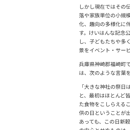
しかし現在ではその
落や家族単位の小規
化、趣向の多様化に
す。けいはんな記念
し、子どもたちや多
景をイベント・サー
兵庫県神崎郡福崎町で誕
は、次のような言葉
「大きな神社の祭日
と、最初はほとんど
た食物をこしらえる
供の日ということが出
あっても、この日新
の中心とせぬものは