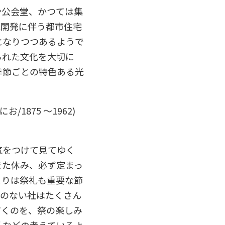
や公会堂、かつては集
域開発に伴う都市住宅
となりつつあるようで
られた文化を大切に
季節ごとの特色ある光
875 ～1962)
気をつけて見てゆく
また休み、必ず定まっ
まりは祭礼も重要な節
物のない社はたくさん
だくのを、祭の楽しみ
私などの考えているよ