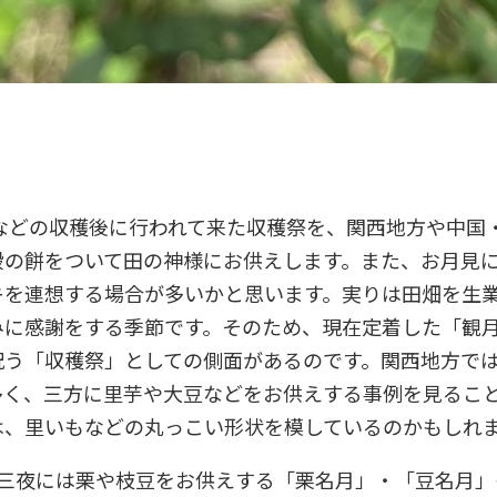
りなどの収穫後に行われて来た収穫祭を、関西地方や中国
穀の餅をついて田の神様にお供えします。また、お月見
キを連想する場合が多いかと思います。実りは田畑を生
みに感謝をする季節です。そのため、現在定着した「観
祝う「収穫祭」としての側面があるのです。関西地方で
多く、三方に里芋や大豆などをお供えする事例を見るこ
は、里いもなどの丸っこい形状を模しているのかもしれ
十三夜には栗や枝豆をお供えする「栗名月」・「豆名月」