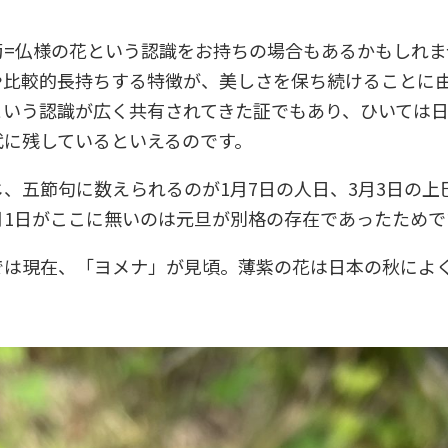
。
菊=仏様の花という認識をお持ちの場合もあるかもしれま
や比較的長持ちする特徴が、美しさを保ち続けることに
という認識が広く共有されてきた証でもあり、ひいては
代に残しているといえるのです。
、五節句に数えられるのが1月7日の人日、3月3日の上巳
月1日がここに無いのは元旦が別格の存在であったためで
では現在、「ヨメナ」が見頃。薄紫の花は日本の秋によ