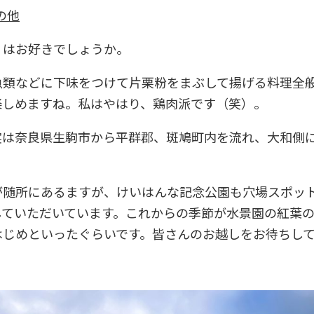
の他
」はお好きでしょうか。
魚類などに下味をつけて片栗粉をまぶして揚げる料理全
楽しめますね。私はやはり、鶏肉派です（笑）。
実は奈良県生駒市から平群郡、斑鳩町内を流れ、大和側
が随所にあるますが、けいはんな記念公園も穴場スポッ
ていただいています。これからの季節が水景園の紅葉の見
はじめといったぐらいです。皆さんのお越しをお待ちし