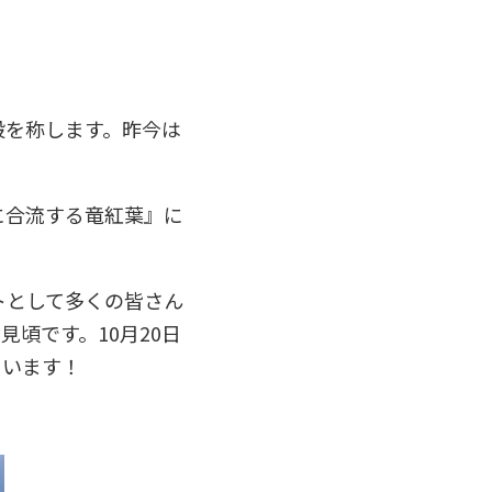
般を称します。昨今は
に合流する竜紅葉』に
トとして多くの皆さん
頃です。10月20日
ています！